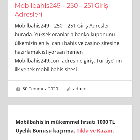
Mobilbahis249 – 250 – 251 Giriş
Adresleri
Mobilbahis249 – 250 – 251 Giriş Adresleri
burada. Yüksek oranlarla banko kuponunu
ülkemizin en iyi canlı bahis ve casino sitesine
hazırlamak istiyorsan hemen
Mobilbahis249.com adresine giriş. Türkiye’nin
ilk ve tek mobil bahis sitesi
…
30 Temmuz 2020
admin
Mobilbahis’in mükemmel fırsatı 1000 TL
Üyelik Bonusu kaçırma.
Tıkla ve Kazan
.