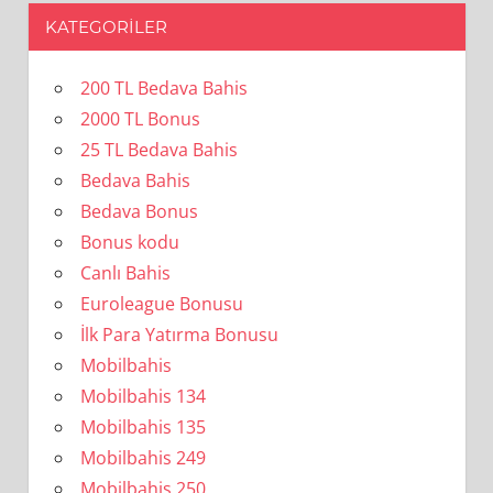
KATEGORILER
200 TL Bedava Bahis
2000 TL Bonus
25 TL Bedava Bahis
Bedava Bahis
Bedava Bonus
Bonus kodu
Canlı Bahis
Euroleague Bonusu
İlk Para Yatırma Bonusu
Mobilbahis
Mobilbahis 134
Mobilbahis 135
Mobilbahis 249
Mobilbahis 250