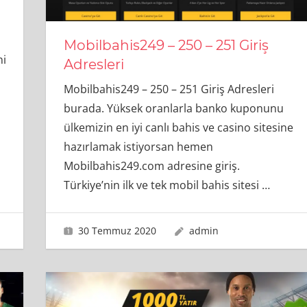
Mobilbahis249 – 250 – 251 Giriş
ni
Adresleri
n
Mobilbahis249 – 250 – 251 Giriş Adresleri
burada. Yüksek oranlarla banko kuponunu
ülkemizin en iyi canlı bahis ve casino sitesine
hazırlamak istiyorsan hemen
m
Mobilbahis249.com adresine giriş.
Türkiye’nin ilk ve tek mobil bahis sitesi
…
30 Temmuz 2020
admin