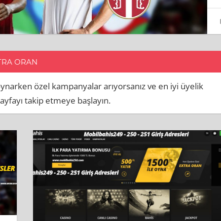
XTRA ORAN
 oynarken özel kampanyalar arıyorsanız ve en iyi üyelik
ayfayı takip etmeye başlayın.