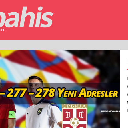
Mobilbahis
leri