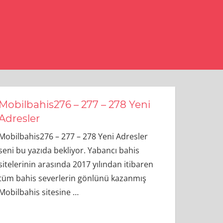
Mobilbahis276 – 277 – 278 Yeni
Adresler
Mobilbahis276 – 277 – 278 Yeni Adresler
seni bu yazıda bekliyor. Yabancı bahis
sitelerinin arasında 2017 yılından itibaren
tüm bahis severlerin gönlünü kazanmış
Mobilbahis sitesine
…